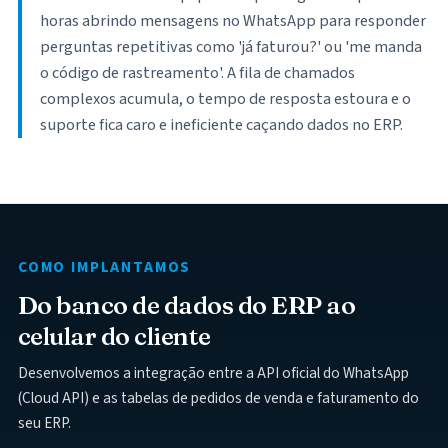
horas abrindo mensagens no WhatsApp para responder
perguntas repetitivas como 'já faturou?' ou 'me manda
o código de rastreamento'. A fila de chamados
complexos acumula, o tempo de resposta estoura e o
suporte fica caro e ineficiente caçando dados no ERP.
COMO IMPLANTAMOS
Do banco de dados do ERP ao
celular do cliente
Desenvolvemos a integração entre a API oficial do WhatsApp
(Cloud API) e as tabelas de pedidos de venda e faturamento do
seu ERP.