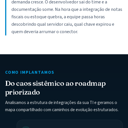
demanda cresce. O desenvolvedor sai do time e a
documentação some. Na hora que a integração de notas
fiscais ou estoque quebra, a equipe passa horas
descobrindo qual servidor caiu, qual chave expirou e
quem deveria arrumar o conector.
COMO IMPLANTAMOS
Do caos sistêmico ao roadmap
priorizado
Analisamos a estrutura de integrações da sua TI e geramos o
mapa compartilhado com caminhos de evolução estruturados.