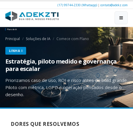
(17) 99744-2330 (Whatsapp)
|
contato@adekz.com
Principal
Soluções de IA
Comece com Plano
LINHA I
Estratégia, piloto medido e governança
para escalar
Priorizamos caso de uso, ROI e risco antes do build grande.
Piloto com métrica, LGPD e operação pensados desde o
desenho.
DORES QUE RESOLVEMOS