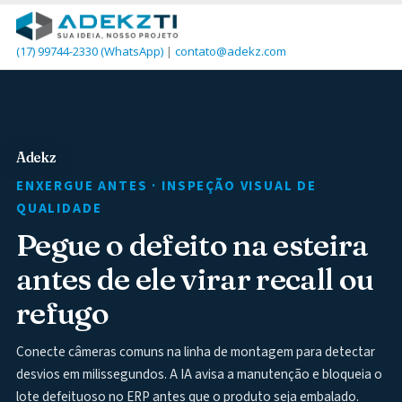
(17) 99744-2330
(WhatsApp)
|
contato@adekz.com
Adekz
ENXERGUE ANTES · INSPEÇÃO VISUAL DE
QUALIDADE
Pegue o defeito na esteira
antes de ele virar recall ou
refugo
Conecte câmeras comuns na linha de montagem para detectar
desvios em milissegundos. A IA avisa a manutenção e bloqueia o
lote defeituoso no ERP antes que o produto seja embalado.