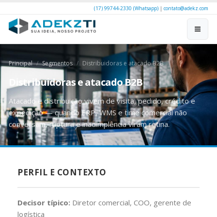
(17) 99744-2330 (Whatsapp)
|
contato@adekz.com
Principal
Segmentos
Distribuidoras e atacado B2B
Distribuidoras e atacado B2B
Atacado e distribuição vivem de visita, pedido, crédito e
expedição — quando ERP, WMS e time comercial não
conversam, ruptura e inadimplência viram rotina.
PERFIL E CONTEXTO
Decisor típico:
Diretor comercial, COO, gerente de
logística